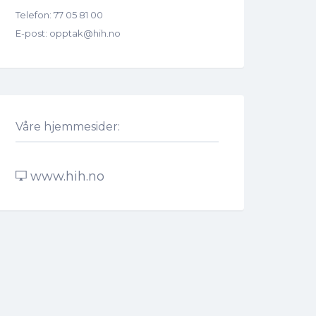
Telefon:
77 05 81 00
E-post:
opptak@hih.no
Våre hjemmesider:
www.hih.no