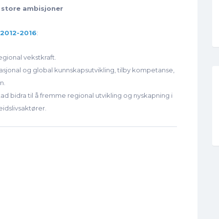
 store ambisjoner
 2012-2016
:
gional vekstkraft.
nasjonal og global kunnskapsutvikling, tilby kompetanse,
n.
d bidra til å fremme regional utvikling og nyskapning i
dslivsaktører.