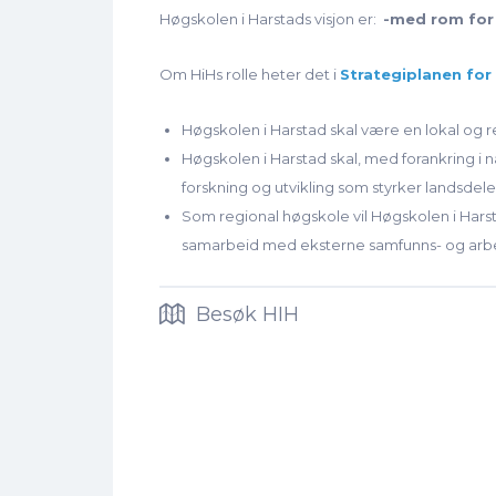
Høgskolen i Harstads visjon er:
-med rom for
Om HiHs rolle heter det i
Strategiplanen for
Høgskolen i Harstad skal være en lokal og re
Høgskolen i Harstad skal, med forankring i 
forskning og utvikling som styrker landsdele
Som regional høgskole vil Høgskolen i Harsta
samarbeid med eksterne samfunns- og arbei
Besøk HIH