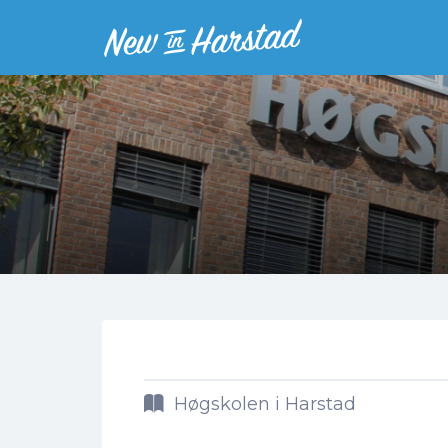
Høgskolen i Harstad